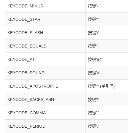
KEYCODE_MINUS
按键'-'
KEYCODE_STAR
按键'*'
KEYCODE_SLASH
按键'/'
KEYCODE_EQUALS
按键'='
KEYCODE_AT
按键'@'
KEYCODE_POUND
按键'#'
KEYCODE_APOSTROPHE
按键''' (单引号)
KEYCODE_BACKSLASH
按键'\'
KEYCODE_COMMA
按键','
KEYCODE_PERIOD
按键'.'