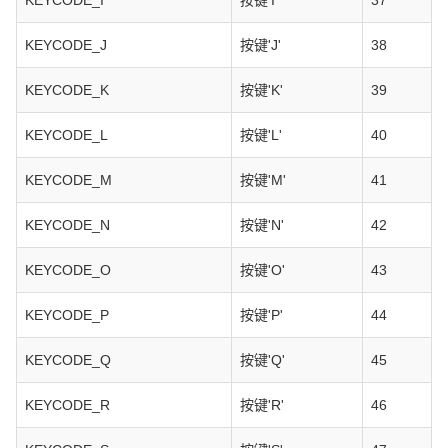
KEYCODE_I
按键'I'
37
KEYCODE_J
按键'J'
38
KEYCODE_K
按键'K'
39
KEYCODE_L
按键'L'
40
KEYCODE_M
按键'M'
41
KEYCODE_N
按键'N'
42
KEYCODE_O
按键'O'
43
KEYCODE_P
按键'P'
44
KEYCODE_Q
按键'Q'
45
KEYCODE_R
按键'R'
46