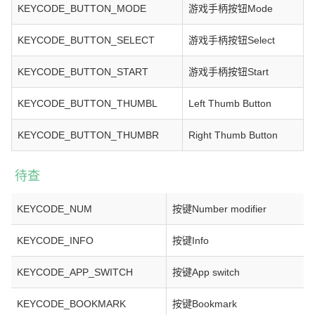
KEYCODE_BUTTON_MODE
游戏手柄按钮Mode
KEYCODE_BUTTON_SELECT
游戏手柄按钮Select
KEYCODE_BUTTON_START
游戏手柄按钮Start
KEYCODE_BUTTON_THUMBL
Left Thumb Button
KEYCODE_BUTTON_THUMBR
Right Thumb Button
待查
KEYCODE_NUM
按键Number modifier
KEYCODE_INFO
按键Info
KEYCODE_APP_SWITCH
按键App switch
KEYCODE_BOOKMARK
按键Bookmark