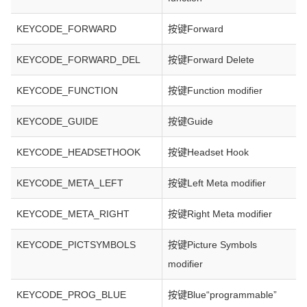
KEYCODE_FORWARD
按键Forward
KEYCODE_FORWARD_DEL
按键Forward Delete
KEYCODE_FUNCTION
按键Function modifier
KEYCODE_GUIDE
按键Guide
KEYCODE_HEADSETHOOK
按键Headset Hook
KEYCODE_META_LEFT
按键Left Meta modifier
KEYCODE_META_RIGHT
按键Right Meta modifier
KEYCODE_PICTSYMBOLS
按键Picture Symbols
modifier
KEYCODE_PROG_BLUE
按键Blue“programmable”