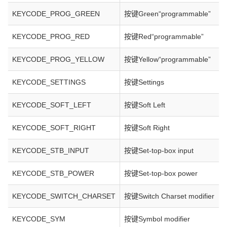
KEYCODE_PROG_GREEN
按键Green“programmable”
KEYCODE_PROG_RED
按键Red“programmable”
KEYCODE_PROG_YELLOW
按键Yellow“programmable”
KEYCODE_SETTINGS
按键Settings
KEYCODE_SOFT_LEFT
按键Soft Left
KEYCODE_SOFT_RIGHT
按键Soft Right
KEYCODE_STB_INPUT
按键Set-top-box input
KEYCODE_STB_POWER
按键Set-top-box power
KEYCODE_SWITCH_CHARSET
按键Switch Charset modifier
KEYCODE_SYM
按键Symbol modifier