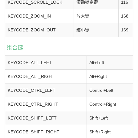
KEYCODE_SCROLL_LOCK
滚动锁定键
116
KEYCODE_ZOOM_IN
放大键
168
KEYCODE_ZOOM_OUT
缩小键
169
组合键
KEYCODE_ALT_LEFT
Alt+Left
KEYCODE_ALT_RIGHT
Alt+Right
KEYCODE_CTRL_LEFT
Control+Left
KEYCODE_CTRL_RIGHT
Control+Right
KEYCODE_SHIFT_LEFT
Shift+Left
KEYCODE_SHIFT_RIGHT
Shift+Right