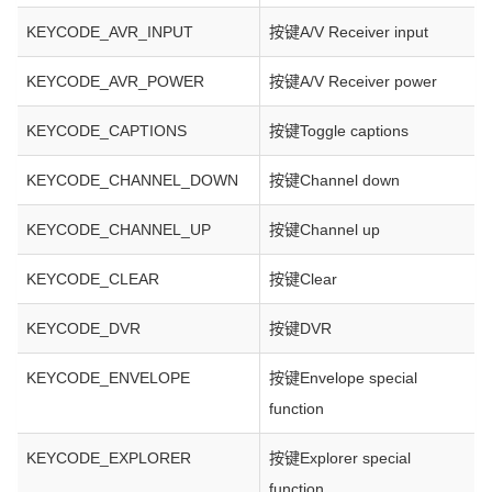
KEYCODE_AVR_INPUT
按键A/V Receiver input
KEYCODE_AVR_POWER
按键A/V Receiver power
KEYCODE_CAPTIONS
按键Toggle captions
KEYCODE_CHANNEL_DOWN
按键Channel down
KEYCODE_CHANNEL_UP
按键Channel up
KEYCODE_CLEAR
按键Clear
KEYCODE_DVR
按键DVR
KEYCODE_ENVELOPE
按键Envelope special
function
KEYCODE_EXPLORER
按键Explorer special
function