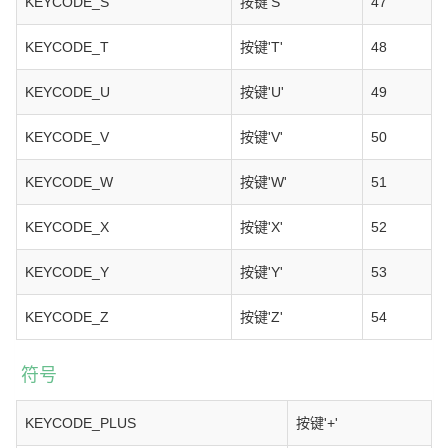
KEYCODE_S
按键'S'
47
KEYCODE_T
按键'T'
48
KEYCODE_U
按键'U'
49
KEYCODE_V
按键'V'
50
KEYCODE_W
按键'W'
51
KEYCODE_X
按键'X'
52
KEYCODE_Y
按键'Y'
53
KEYCODE_Z
按键'Z'
54
符号
KEYCODE_PLUS
按键'+'