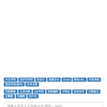
中文字符
双字节字符
空白行
首尾空白
Email
网址URL
手机号码
固话号码(国内)
负浮点数
匹配整数
正浮点数
QQ号码
邮政编码
IP地址
身份证号
日期格式
正整数
负整数
用户名