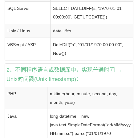
SQL Server
SELECT DATEDIFF(s, '1970-01-01
00:00:00', GETUTCDATE())
Unix / Linux
date +%s
VBScript / ASP
DateDiff("s", "01/01/1970 00:00:00",
Now())
2、不同程序语言或数据库中，实现普通时间 →
Unix时间戳(Unix timestamp)：
PHP
mktime(hour, minute, second, day,
month, year)
Java
long datetime = new
java.text.SimpleDateFormat("dd/MM/yyyy
HH:mm:ss").parse("01/01/1970