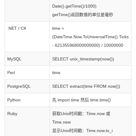
Date().getTime()/1000)
getTime()返回数值的单位是毫秒
.NET / C#
time =
(DateTime.Now.ToUniversalTime().Ticks
- 621355968000000000) / 10000000
MySQL
SELECT unix_timestamp(now())
Perl
time
PostgreSQL
SELECT extract(time FROM now())
Python
先 import time 然后 time.time()
Ruby
获取Unix时间戳：Time.now 或
Time.new
显示Unix时间戳：Time.now.to_i