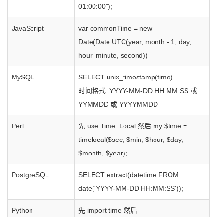
01:00:00");
JavaScript
var commonTime = new
Date(Date.UTC(year, month - 1, day,
hour, minute, second))
MySQL
SELECT unix_timestamp(time)
时间格式: YYYY-MM-DD HH:MM:SS 或
YYMMDD 或 YYYYMMDD
Perl
先 use Time::Local 然后 my $time =
timelocal($sec, $min, $hour, $day,
$month, $year);
PostgreSQL
SELECT extract(datetime FROM
date('YYYY-MM-DD HH:MM:SS'));
Python
先 import time 然后