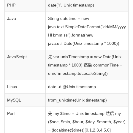
PHP
date('r', Unix timestamp)
Java
String datetime = new
java.text.SimpleDateFormat("dd/MM/yyyy
HH:mm:ss").format(new
java.util.Date(Unix timestamp * 1000))
JavaScript
先 var unixTimestamp = new Date(Unix
timestamp * 1000) 然后 commonTime =
unixTimestamp.toLocaleString()
Linux
date -d @Unix timestamp
MySQL
from_unixtime(Unix timestamp)
Perl
先 my $time = Unix timestamp 然后 my
($sec, $min, $hour, $day, $month, $year)
= (localtime($time))[0,1,2,3,4,5,6]