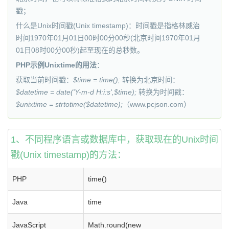
戳；
什么是Unix时间戳(Unix timestamp)：时间戳是指格林威治
时间1970年01月01日00时00分00秒(北京时间1970年01月
01日08时00分00秒)起至现在的总秒数。
PHP示例Unixtime的用法
：
获取当前时间戳：
$time = time();
转换为北京时间：
$datetime = date('Y-m-d H:i:s',$time);
转换为时间戳：
$unixtime = strtotime($datetime);
（www.
pcjson
.com）
1、不同程序语言或数据库中，获取现在的Unix时间
戳(Unix timestamp)的方法：
PHP
time()
Java
time
JavaScript
Math.round(new