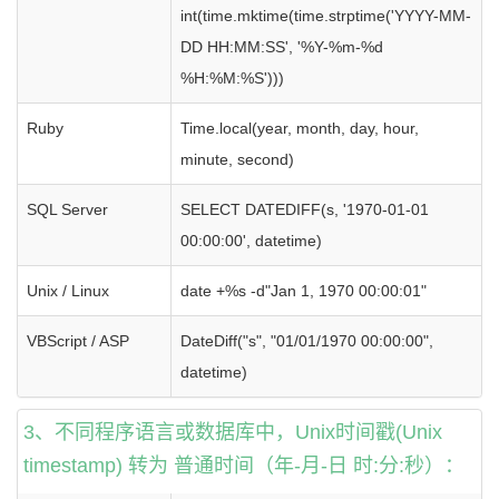
int(time.mktime(time.strptime('YYYY-MM-
DD HH:MM:SS', '%Y-%m-%d
%H:%M:%S')))
Ruby
Time.local(year, month, day, hour,
minute, second)
SQL Server
SELECT DATEDIFF(s, '1970-01-01
00:00:00', datetime)
Unix / Linux
date +%s -d"Jan 1, 1970 00:00:01"
VBScript / ASP
DateDiff("s", "01/01/1970 00:00:00",
datetime)
3、不同程序语言或数据库中，Unix时间戳(Unix
timestamp) 转为 普通时间（年-月-日 时:分:秒）：