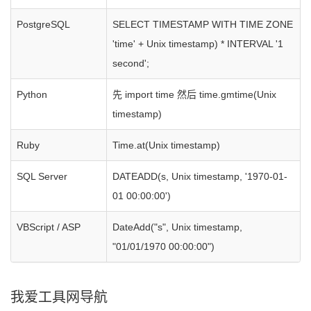
PostgreSQL
SELECT TIMESTAMP WITH TIME ZONE
'time' + Unix timestamp) * INTERVAL '1
second';
Python
先 import time 然后 time.gmtime(Unix
timestamp)
Ruby
Time.at(Unix timestamp)
SQL Server
DATEADD(s, Unix timestamp, '1970-01-
01 00:00:00')
VBScript / ASP
DateAdd("s", Unix timestamp,
"01/01/1970 00:00:00")
我爱工具网导航