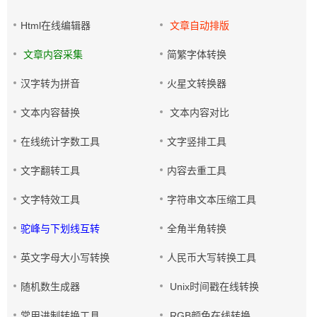
Html在线编辑器
文章自动排版
文章内容采集
简繁字体转换
汉字转为拼音
火星文转换器
文本内容替换
文本内容对比
在线统计字数工具
文字竖排工具
文字翻转工具
内容去重工具
文字特效工具
字符串文本压缩工具
驼峰与下划线互转
全角半角转换
英文字母大小写转换
人民币大写转换工具
随机数生成器
Unix时间戳在线转换
常用进制转换工具
RGB颜色在线转换