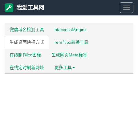
我爱工具网
我
爱
微信域名检测工具
htaccess转nginx
生成桌面快捷方式
rem与px转换工具
工
在线制作ico图标
生成网页Meta标签
具
在线定时刷新网址
更多工具
网