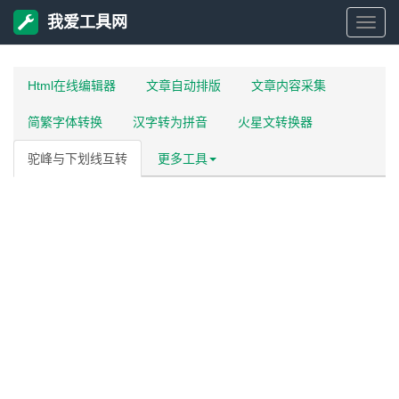
我爱工具网
我
爱
Html在线编辑器
文章自动排版
文章内容采集
简繁字体转换
汉字转为拼音
火星文转换器
工
驼峰与下划线互转
更多工具
具
网