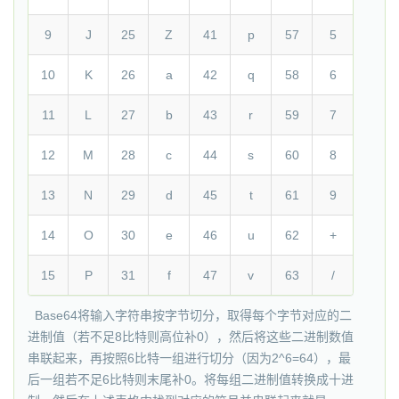
9
J
25
Z
41
p
57
5
10
K
26
a
42
q
58
6
11
L
27
b
43
r
59
7
12
M
28
c
44
s
60
8
13
N
29
d
45
t
61
9
14
O
30
e
46
u
62
+
15
P
31
f
47
v
63
/
Base64将输入字符串按字节切分，取得每个字节对应的二
进制值（若不足8比特则高位补0），然后将这些二进制数值
串联起来，再按照6比特一组进行切分（因为2^6=64），最
后一组若不足6比特则末尾补0。将每组二进制值转换成十进