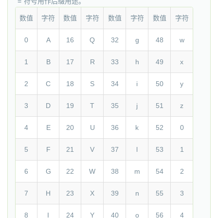
“=”符号用作后缀用途。
数值
字符
数值
字符
数值
字符
数值
字符
0
A
16
Q
32
g
48
w
1
B
17
R
33
h
49
x
2
C
18
S
34
i
50
y
3
D
19
T
35
j
51
z
4
E
20
U
36
k
52
0
5
F
21
V
37
l
53
1
6
G
22
W
38
m
54
2
7
H
23
X
39
n
55
3
8
I
24
Y
40
o
56
4