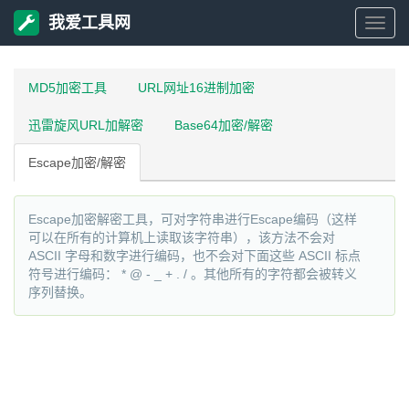
我爱工具网
我
爱
MD5加密工具
URL网址16进制加密
迅雷旋风URL加解密
Base64加密/解密
工
Escape加密/解密
具
Escape加密解密工具，可对字符串进行Escape编码（这样
网
可以在所有的计算机上读取该字符串），该方法不会对
ASCII 字母和数字进行编码，也不会对下面这些 ASCII 标点
符号进行编码： * @ - _ + . / 。其他所有的字符都会被转义
序列替换。