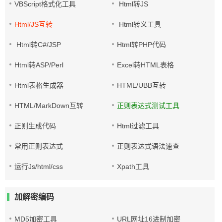
VBScript格式化工具
Html转JS
Html/JS互转
Html转义工具
Html转C#/JSP
Html转PHP代码
Html转ASP/Perl
Excel转HTML表格
Html表格生成器
HTML/UBB互转
HTML/MarkDown互转
正则表达式测试工具
正则生成代码
Html过滤工具
常用正则表达式
正则表达式语法速查
运行Js/html/css
Xpath工具
加解密编码
MD5加密工具
URL网址16进制加密