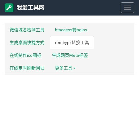
我爱工具网
我
爱
微信域名检测工具
htaccess转nginx
生成桌面快捷方式
rem与px转换工具
工
在线制作ico图标
生成网页Meta标签
具
在线定时刷新网址
更多工具
网