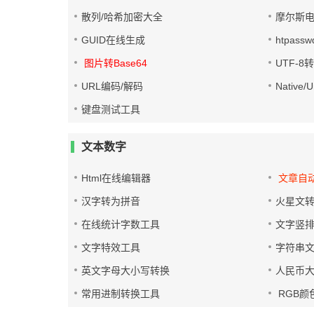
散列/哈希加密大全
摩尔斯
GUID在线生成
htpass
图片转Base64
UTF-8
URL编码/解码
Native
键盘测试工具
文本数字
Html在线编辑器
文章自
汉字转为拼音
火星文
在线统计字数工具
文字竖
文字特效工具
字符串
英文字母大小写转换
人民币
常用进制转换工具
RGB颜