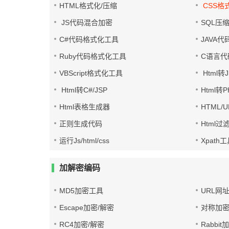
HTML格式化/压缩
CSS格
JS代码混合加密
SQL压
C#代码格式化工具
JAVA
Ruby代码格式化工具
C语言代
VBScript格式化工具
Html转J
Html转C#/JSP
Html转
Html表格生成器
HTML/
正则生成代码
Html过
运行Js/html/css
Xpath
加解密编码
MD5加密工具
URL网
Escape加密/解密
对称加密
RC4加密/解密
Rabbit