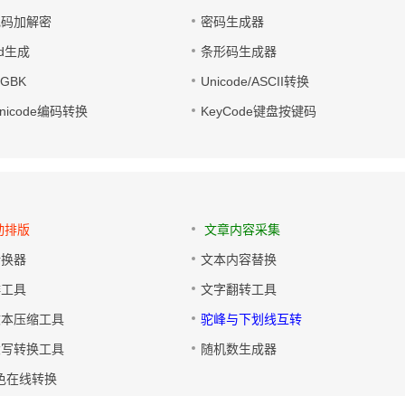
电码加解密
密码生成器
wd生成
条形码生成器
转GBK
Unicode/ASCII转换
/Unicode编码转换
KeyCode键盘按键码
动排版
文章内容采集
转换器
文本内容替换
排工具
文字翻转工具
文本压缩工具
驼峰与下划线互转
大写转换工具
随机数生成器
色在线转换