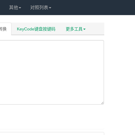
其他
对照列表
码转换
KeyCode键盘按键码
更多工具