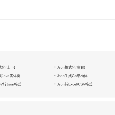
式化(上下)
Json格式化(左右)
成Java实体类
Json生成Go结构体
CSV转Json格式
Json转Excel/CSV格式