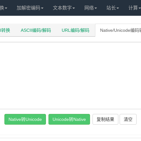
换
加解密编码
文本数字
网络
站长
计算
II转换
ASCII编码/解码
URL编码/解码
Native/Unicode编
Native转Unicode
Unicode转Native
复制结果