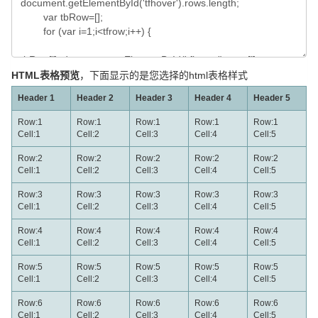
HTML表格预览
，下面显示的是您选择的html表格样式
Header 1
Header 2
Header 3
Header 4
Header 5
Row:1
Row:1
Row:1
Row:1
Row:1
Cell:1
Cell:2
Cell:3
Cell:4
Cell:5
Row:2
Row:2
Row:2
Row:2
Row:2
Cell:1
Cell:2
Cell:3
Cell:4
Cell:5
Row:3
Row:3
Row:3
Row:3
Row:3
Cell:1
Cell:2
Cell:3
Cell:4
Cell:5
Row:4
Row:4
Row:4
Row:4
Row:4
Cell:1
Cell:2
Cell:3
Cell:4
Cell:5
Row:5
Row:5
Row:5
Row:5
Row:5
Cell:1
Cell:2
Cell:3
Cell:4
Cell:5
Row:6
Row:6
Row:6
Row:6
Row:6
Cell:1
Cell:2
Cell:3
Cell:4
Cell:5