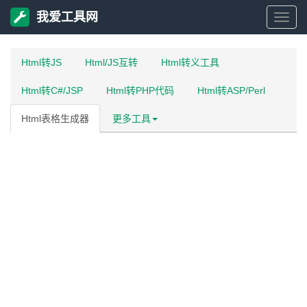
我爱工具网
我
Html转JS
Html/JS互转
Html转义工具
爱
Html转C#/JSP
Html转PHP代码
Html转ASP/Perl
工
Html表格生成器
更多工具
具
网