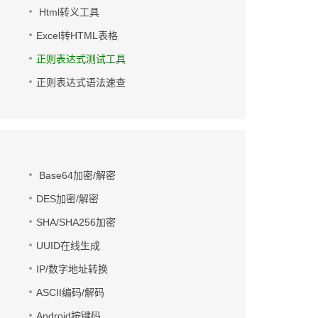
Html转义工具
Excel转HTML表格
正则表达式测试工具
正则表达式语法速查
Base64加密/解密
DES加密/解密
SHA/SHA256加密
UUID在线生成
IP/数字地址转换
ASCII编码/解码
Android按键码