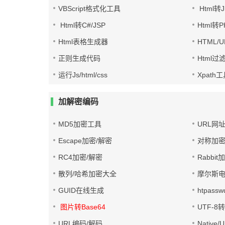
VBScript格式化工具
Html转J
Html转C#/JSP
Html转
Html表格生成器
HTML/
正则生成代码
Html过
运行Js/html/css
Xpath
加解密编码
MD5加密工具
URL网
Escape加密/解密
对称加密
RC4加密/解密
Rabbit
散列/哈希加密大全
摩尔斯
GUID在线生成
htpass
图片转Base64
UTF-8
URL编码/解码
Native