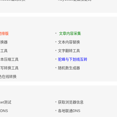
动排版
文章内容采集
转换器
文本内容替换
排工具
文字翻转工具
文本压缩工具
驼峰与下划线互转
大写转换工具
随机数生成器
色在线转换
ket测试
获取浏览器信息
DNS
各地联通DNS