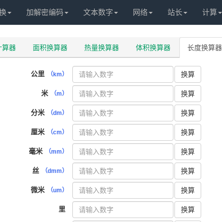
换
加解密编码
文本数字
网络
站长
计算
计算器
面积换算器
热量换算器
体积换算器
长度换算器
公里
换算
（km）
米
换算
（m）
分米
换算
（dm）
厘米
换算
（cm）
毫米
换算
（mm）
丝
换算
（dmm）
微米
换算
（um）
里
换算