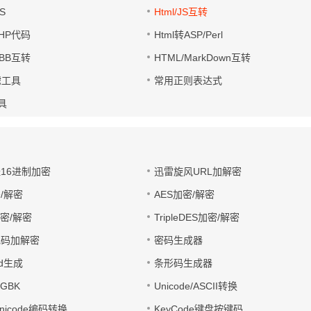
S
Html/JS互转
PHP代码
Html转ASP/Perl
UBB互转
HTML/MarkDown互转
滤工具
常用正则表达式
工具
址16进制加密
迅雷旋风URL加解密
/解密
AES加密/解密
加密/解密
TripleDES加密/解密
电码加解密
密码生成器
wd生成
条形码生成器
转GBK
Unicode/ASCII转换
/Unicode编码转换
KeyCode键盘按键码