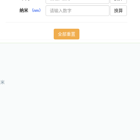
纳米
换算
（nm）
厘米